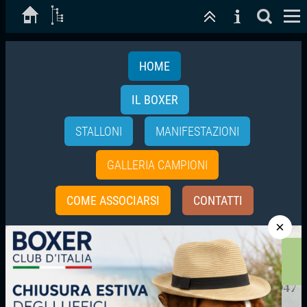
HOME
IL BOXER
STALLONI
MANIFESTAZIONI
GALLERIA CAMPIONI
COME ASSOCIARSI
CONTATTI
×
«
«
«
Home
Gruppi periferici
Emilia Romagna
GRUPPO REGGIO EMILIA