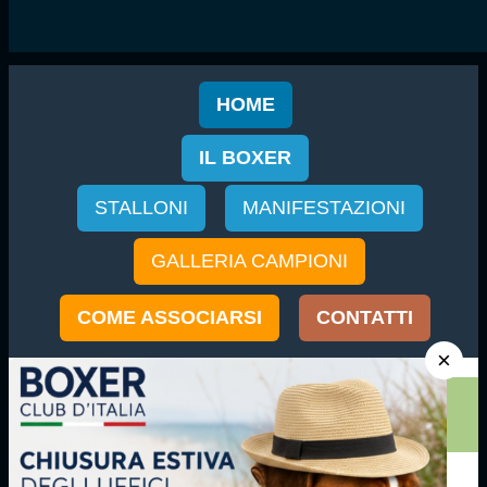
HOME
IL BOXER
STALLONI
MANIFESTAZIONI
GALLERIA CAMPIONI
COME ASSOCIARSI
CONTATTI
×
«
«
Home
Regolamenti
CODICE ETICO DELL'ALLEVATORE DI CANI