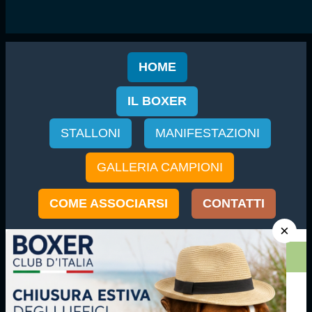
HOME
IL BOXER
STALLONI
MANIFESTAZIONI
GALLERIA CAMPIONI
COME ASSOCIARSI
CONTATTI
×
«
Home
FAQ
BOXER CLUB D'ITALIA