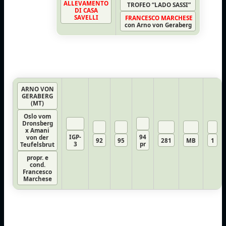
ALLEVAMENTO
TROFEO “LADO SASSI”
DI CASA
SAVELLI
FRANCESCO MARCHESE
con Arno von Geraberg
ARNO VON
GERABERG
(MT)
Oslo vom
Dronsberg
x Amani
IGP-
94
von der
92
95
281
MB
1
3
pr
Teufelsbrut
propr. e
cond.
Francesco
Marchese